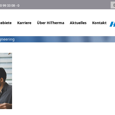
99 33 08 - 0
ebiete
Karriere
Über HiTherma
Aktuelles
Kontakt
gneering