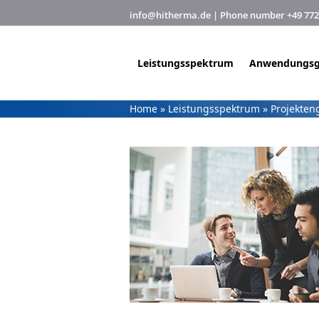
Skip
info@hitherma.de
| Phone number +49 7720 
to
content
Leistungsspektrum
Anwendungsg
Home
»
Leistungsspektrum
»
Projekten