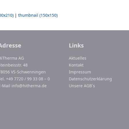
00x210)
|
thumbnail (150x150)
Adresse
Links
HiTherma AG
Aktuelles
Steinbeisstr. 48
Kontakt
78056 VS-Schwenningen
Impressum
Tel. +49 7720 / 99 33 08 – 0
Datenschutzerklärung
E-Mail
info@hitherma.de
Unsere AGB´s